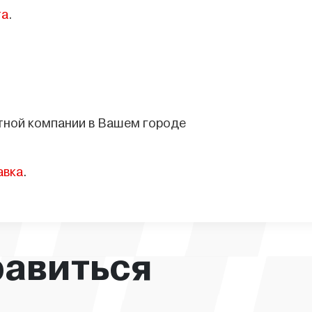
та
.
тной компании в Вашем городе
авка
.
равиться