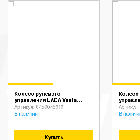
Колесо рулевого
Колесо
управления LADA Vesta
управле
Sportline БЕЗ ПБ
Sportli
Артикул: 8450045910
Артикул:
В наличии
В наличи
Купить