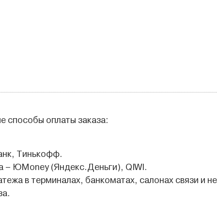
е способы оплаты заказа:
анк, Тинькофф.
 – ЮMoney (Яндекс.Деньги), QIWI.
атежа в терминалах, банкоматах, салонах связи и не
за.