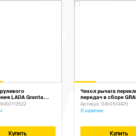
 рулевого
Чехол рычага перек
ния LADA Granta
передач в сборе GRA
ne БЕЗ ПБ
DA (МТ)
 8450112622
Артикул: 8450104429
и
В наличии
Купить
Купить