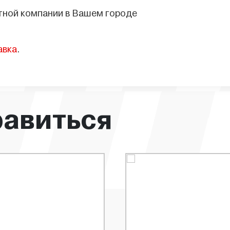
тной компании в Вашем городе
авка
.
равиться