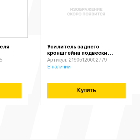
теля
Усилитель заднего
кронштейна подвески
основного глушителя
5
Артикул: 21905120002779
В наличии
Купить