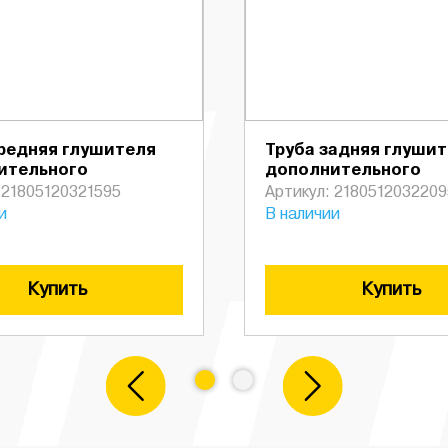
редняя глушителя
Труба задняя глуши
ительного
дополнительного
 21805120321595
Артикул: 2180512032209
и
В наличии
Купить
Купить