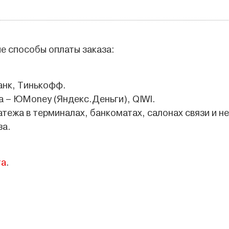
е способы оплаты заказа:
анк, Тинькофф.
 – ЮMoney (Яндекс.Деньги), QIWI.
атежа в терминалах, банкоматах, салонах связи и не
за.
та
.