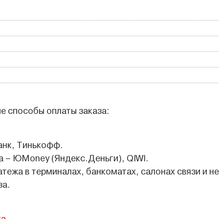
е способы оплаты заказа:
анк, Тинькофф.
 – ЮMoney (Яндекс.Деньги), QIWI.
атежа в терминалах, банкоматах, салонах связи и не
за.