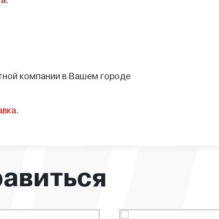
та
.
тной компании в Вашем городе
авка
.
равиться