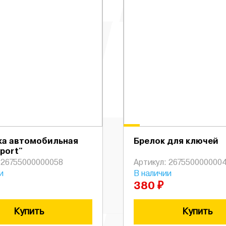
ка автомобильная
Брелок для ключей
port"
 26755000000058
Артикул: 267550000000
и
В наличии
380 ₽
Купить
Купить