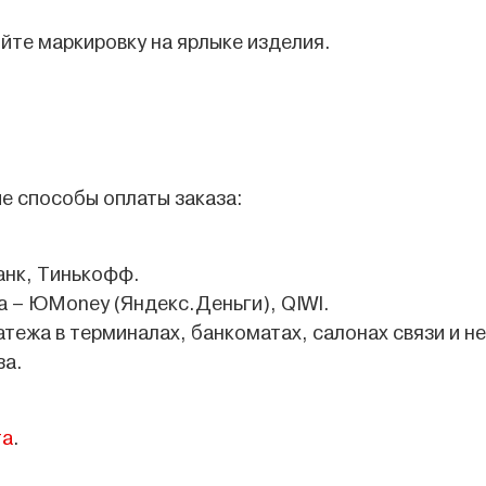
йте маркировку на ярлыке изделия.
е способы оплаты заказа:
анк, Тинькофф.
 – ЮMoney (Яндекс.Деньги), QIWI.
атежа в терминалах, банкоматах, салонах связи и не
за.
та
.