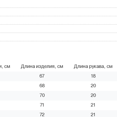
и, см
Длина изделия, см
Длина рукава, см
67
18
68
20
70
20
71
21
72
21