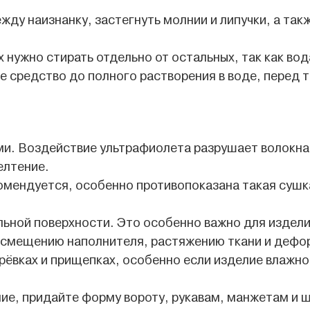
ду наизнанку, застегнуть молнии и липучки, а так
х нужно стирать отдельно от остальных, так как во
 средство до полного растворения в воде, перед т
и. Воздействие ультрафиолета разрушает волокна,
елтение.
мендуется, особенно противопоказана такая сушка
ьной поверхности. Это особенно важно для изделий
 к смещению наполнителя, растяжению ткани и деф
ерёвках и прищепках, особенно если изделие влажн
лие, придайте форму вороту, рукавам, манжетам и 