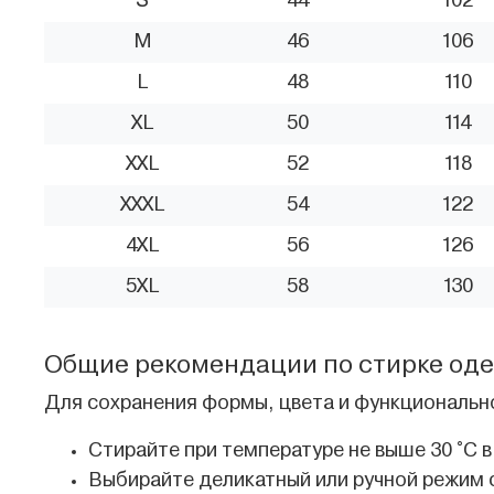
S
44
102
M
46
106
L
48
110
XL
50
114
XXL
52
118
XXXL
54
122
4XL
56
126
5XL
58
130
Общие рекомендации по стирке од
Для сохранения формы, цвета и функциональн
Стирайте при температуре не выше 30 °C в
Выбирайте деликатный или ручной режим 