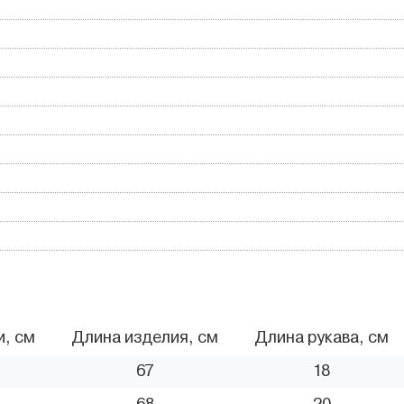
и, см
Длина изделия, см
Длина рукава, см
67
18