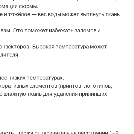
ормации формы.
ое и тяжёлое — вес воды может вытянуть ткань
швам. Это поможет избежать заломов и
конвекторов. Высокая температура может
плителя.
ее низких температурах.
коративных элементов (принтов, логотипов,
те влажную ткань для удаления прилипших
ость, держа отпариватель на расстоянии 1–2