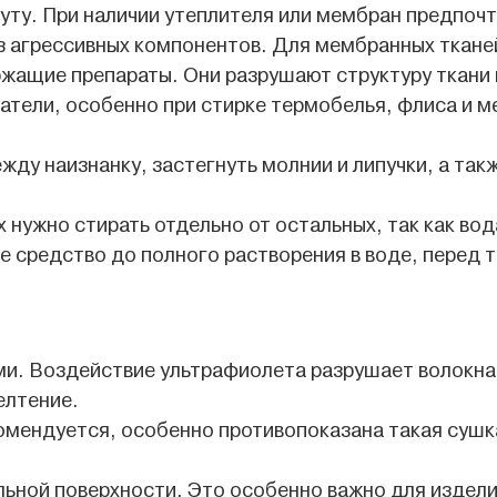
уту. При наличии утеплителя или мембран предпочт
 агрессивных компонентов. Для мембранных ткане
ржащие препараты. Они разрушают структуру ткани
атели, особенно при стирке термобелья, флиса и м
ду наизнанку, застегнуть молнии и липучки, а так
х нужно стирать отдельно от остальных, так как во
 средство до полного растворения в воде, перед т
и. Воздействие ультрафиолета разрушает волокна,
елтение.
мендуется, особенно противопоказана такая сушка
ьной поверхности. Это особенно важно для изделий