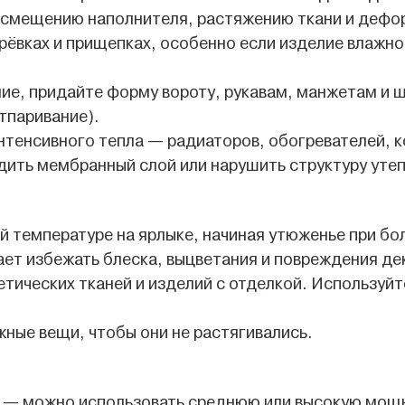
 к смещению наполнителя, растяжению ткани и деф
ерёвках и прищепках, особенно если изделие влажн
лие, придайте форму вороту, рукавам, манжетам и 
тпаривание).
нтенсивного тепла — радиаторов, обогревателей, 
дить мембранный слой или нарушить структуру уте
 температуре на ярлыке, начиная утюженье при бол
ает избежать блеска, выцветания и повреждения де
тических тканей и изделий с отделкой. Используй
ные вещи, чтобы они не растягивались.
 — можно использовать среднюю или высокую мощн